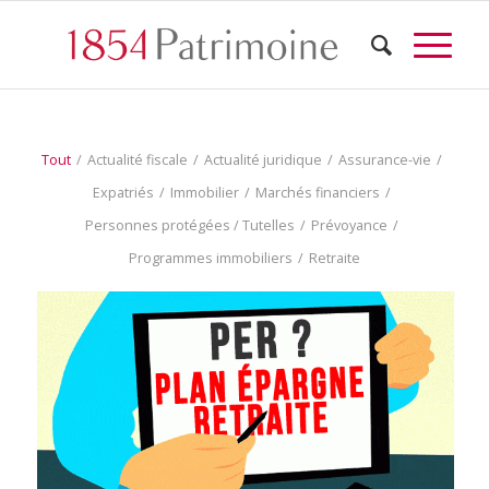
Tout
/
Actualité fiscale
/
Actualité juridique
/
Assurance-vie
/
Expatriés
/
Immobilier
/
Marchés financiers
/
Personnes protégées / Tutelles
/
Prévoyance
/
Programmes immobiliers
/
Retraite