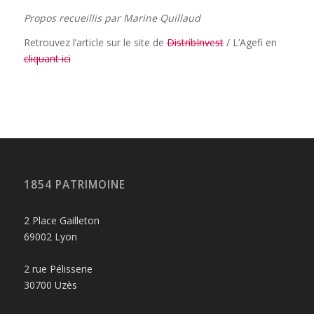
Propos recueillis par Marine Quillaud
Retrouvez l’article sur le site de
DistribInvest
/ L’Agefi en
cliquant ici
1854 PATRIMOINE
2 Place Gailleton
69002 Lyon
2 rue Pélisserie
30700 Uzès